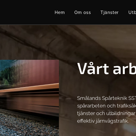
Hem
Om oss
Tjänster
Utb
Vårt ar
Smålands Spårteknik SST 
spårarbeten och trafiksäk
tjänster och utbildningar
effektiv järnvägstrafik.