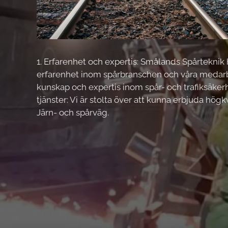
1. Erfarenhet och expertis: Smålands Spårteknik
erfarenhet inom spårbranschen och våra medar
kunskap och expertis inom spår- och trafiksäkerh
tjänster: Vi är stolta över att kunna erbjuda högk
Järn- och spårväg.