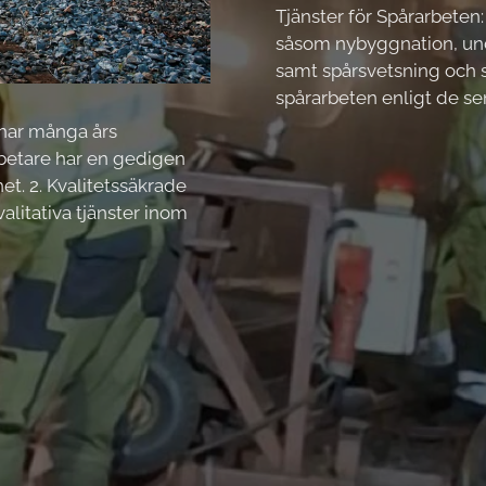
Tjänster för Spårarbeten:
såsom nybyggnation, und
samt spårsvetsning och s
spårarbeten enligt de s
 har många års
betare har en gedigen
et. 2. Kvalitetssäkrade
valitativa tjänster inom